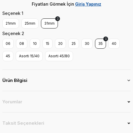
Fiyatları Görmek İçin
Giriş Yapınız
Seçenek 1
21mm
25mm
31mm
Seçenek 2
06
08
10
15
20
25
30
35
40
45
Asorti 15/40
Asorti 45/80
Ürün Bilgisi
Yorumlar
Taksit Seçenekleri