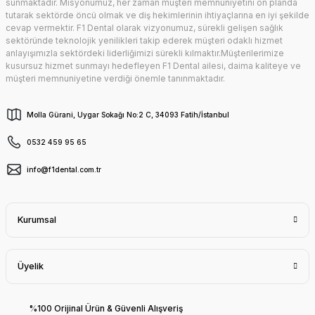
sunmaktadır. Misyonumuz, her zaman müşteri memnuniyetini ön planda
tutarak sektörde öncü olmak ve diş hekimlerinin ihtiyaçlarına en iyi şekilde
cevap vermektir. F1 Dental olarak vizyonumuz, sürekli gelişen sağlık
sektöründe teknolojik yenilikleri takip ederek müşteri odaklı hizmet
anlayışımızla sektördeki liderliğimizi sürekli kılmaktır.Müşterilerimize
kusursuz hizmet sunmayı hedefleyen F1 Dental ailesi, daima kaliteye ve
müşteri memnuniyetine verdiği önemle tanınmaktadır.
Molla Gürani, Uygar Sokağı No:2 C, 34093 Fatih/İstanbul
0532 459 95 65
info@f1dental.com.tr
Kurumsal
Üyelik
%100 Orijinal Ürün & Güvenli Alışveriş