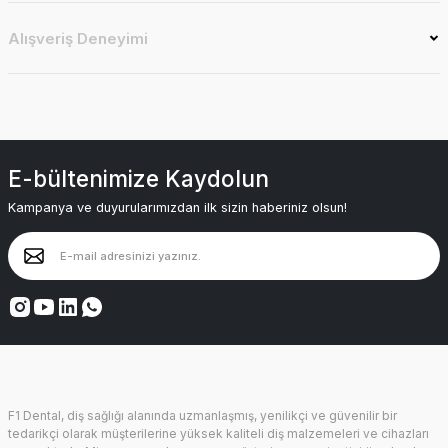
Alışveriş Deneyimi
E-bültenimize Kaydolun
Kampanya ve duyurularımızdan ilk sizin haberiniz olsun!
F1 Dental, diş sağlığı alanında uzmanlaşmış, yenilikçi ve güvenilir bir
tedarikçi olarak müşterilerine yüksek kaliteli diş malzemeleri ve cihazları