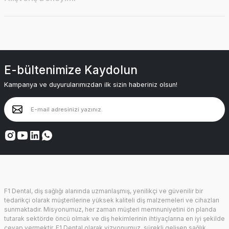
E-bültenimize Kaydolun
Kampanya ve duyurularımızdan ilk sizin haberiniz olsun!
F1 Dental, diş sağlığı alanında uzmanlaşmış, yenilikçi ve güvenilir bir
tedarikçi olarak müşterilerine yüksek kaliteli diş malzemeleri ve cihazları
sunmaktadır. Misyonumuz, her zaman müşteri memnuniyetini ön planda
tutarak sektörde öncü olmak ve diş hekimlerinin ihtiyaçlarına en iyi şekilde
cevap vermektir. F1 Dental olarak vizyonumuz, sürekli gelişen sağlık