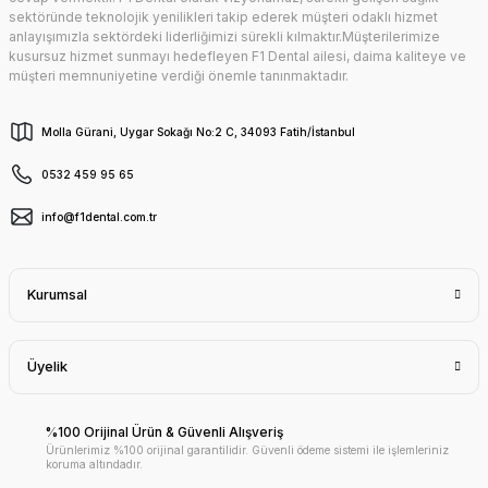
sektöründe teknolojik yenilikleri takip ederek müşteri odaklı hizmet
anlayışımızla sektördeki liderliğimizi sürekli kılmaktır.Müşterilerimize
kusursuz hizmet sunmayı hedefleyen F1 Dental ailesi, daima kaliteye ve
müşteri memnuniyetine verdiği önemle tanınmaktadır.
Molla Gürani, Uygar Sokağı No:2 C, 34093 Fatih/İstanbul
0532 459 95 65
info@f1dental.com.tr
Kurumsal
Üyelik
%100 Orijinal Ürün & Güvenli Alışveriş
Ürünlerimiz %100 orijinal garantilidir. Güvenli ödeme sistemi ile işlemleriniz
koruma altındadır.