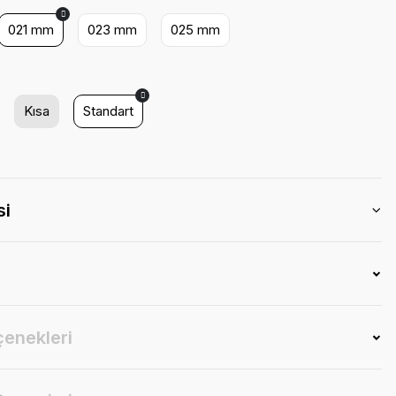
021 mm
023 mm
025 mm
Kısa
Standart
si
çenekleri