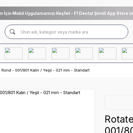
m İçin Mobil Uygulamamızı Keşfet - F1 Dental Şimdi App Store ve
Rond - 001/801 Kalın / Yeşil - 021 mm - Standart
Rotat
001/80