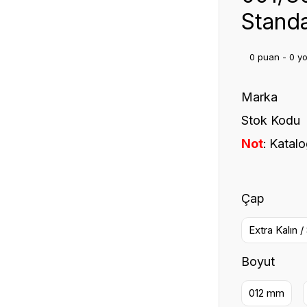
Standa
0 puan - 0 y
Marka
Stok Kodu
Not
Katalo
Çap
Extra Kalın /
Boyut
012 mm