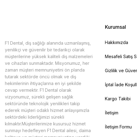
Kurumsal
Hakkımızda
F1 Dental, diş sağlığı alanında uzmanlaşmış,
yenilikçi ve güvenilir bir tedarikçi olarak
müşterilerine yüksek kaliteli diş malzemeleri
Mesafeli Satış 
ve cihazları sunmaktadır. Misyonumuz, her
zaman müşteri memnuniyetini ön planda
Gizlilik ve Güven
tutarak sektörde öncü olmak ve diş
hekimlerinin ihtiyaçlarına en iyi şekilde
İptal İade Koşull
cevap vermektir. F1 Dental olarak
vizyonumuz, sürekli gelişen sağlık
Kargo Takibi
sektöründe teknolojik yenilikleri takip
ederek müşteri odaklı hizmet anlayışımızla
İletişim
sektördeki liderliğimizi sürekli
kılmaktır.Müşterilerimize kusursuz hizmet
İletişim Formu
sunmayı hedefleyen F1 Dental ailesi, daima