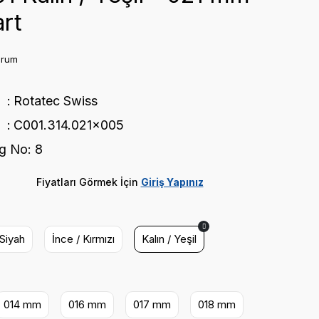
rt
orum
Rotatec Swiss
C001.314.021x005
g No: 8
Fiyatları Görmek İçin
Giriş Yapınız
 Siyah
İnce / Kırmızı
Kalın / Yeşil
014 mm
016 mm
017 mm
018 mm