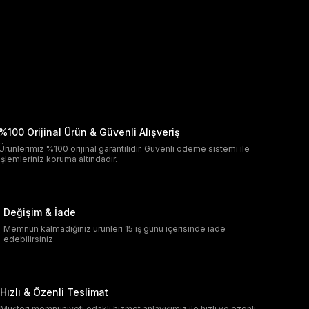
%100 Orijinal Ürün & Güvenli Alışveriş
Ürünlerimiz %100 orijinal garantilidir. Güvenli ödeme sistemi ile
işlemleriniz koruma altındadır.
Değişim & İade
Memnun kalmadığınız ürünleri 15 iş günü içerisinde iade
edebilirsiniz.
Hızlı & Özenli Teslimat
Müşteri memnuniyeti odaklı hizmet anlayışımız ile hızlı ve özenli