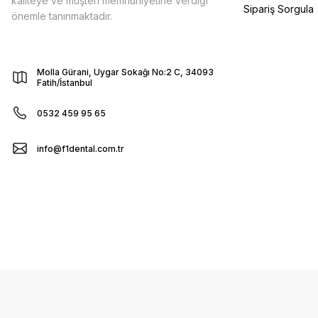
kaliteye ve müşteri memnuniyetine verdiği
Sipariş Sorgula
önemle tanınmaktadır.
Molla Gürani, Uygar Sokağı No:2 C, 34093
Fatih/İstanbul
0532 459 95 65
info@f1dental.com.tr