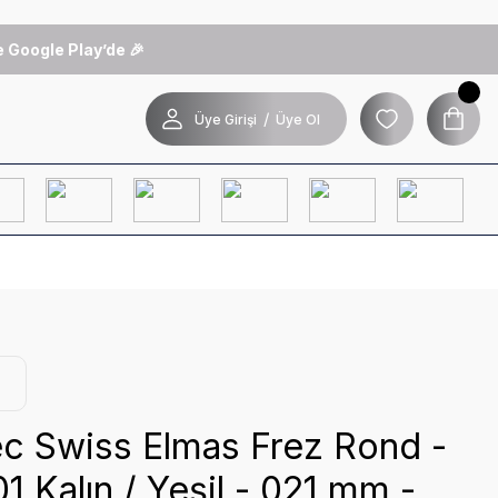
 Google Play’de 🎉
/
Üye Girişi
Üye Ol
ec Swiss Elmas Frez Rond -
1 Kalın / Yeşil - 021 mm -