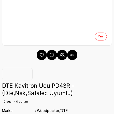
Yeni
DTE Kavitron Ucu PD43R -
(Dte,Nsk,Satalec Uyumlu)
0 puan - 0 yorum
Marka
Woodpecker/DTE