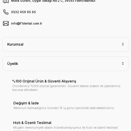
Molla Gürani, Uygar Sokağı No:2 C, 34093 Fatih/İstanbul
0532 459 95 65
info@f1dental.com.tr
Kurumsal
Üyelik
%100 Orijinal Ürün & Güvenli Alışveriş
Ürünlerimiz %100 orijinal garantilidir. Güvenli ödeme sistemi ile işlemleriniz
koruma altındadır.
Değişim & İade
Memnun kalmadığınız ürünleri 15 iş günü içerisinde iade edebilirsiniz.
Hızlı & Özenli Teslimat
Müşteri memnuniyeti odaklı hizmet anlayışımız ile hızlı ve özenli teslimat