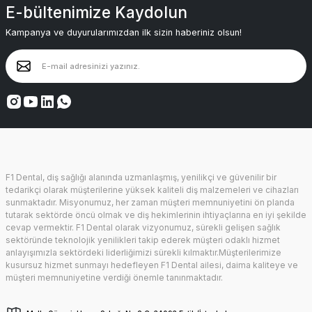
E-bültenimize Kaydolun
Kampanya ve duyurularımızdan ilk sizin haberiniz olsun!
F1 Dental, diş sağlığı alanında uzmanlaşmış, yenilikçi ve güvenilir bir
tedarikçi olarak müşterilerine yüksek kaliteli diş malzemeleri ve cihazları
sunmaktadır. Misyonumuz, her zaman müşteri memnuniyetini ön planda
tutarak sektörde öncü olmak ve diş hekimlerinin ihtiyaçlarına en iyi şekilde
cevap vermektir. F1 Dental olarak vizyonumuz, sürekli gelişen sağlık
sektöründe teknolojik yenilikleri takip ederek müşteri odaklı hizmet
anlayışımızla sektördeki liderliğimizi sürekli kılmaktır.Müşterilerimize
kusursuz hizmet sunmayı hedefleyen F1 Dental ailesi, daima kaliteye ve
müşteri memnuniyetine verdiği önemle tanınmaktadır.