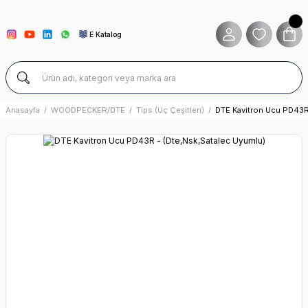
E Katalog
Anasayfa
WOODPECKER/DTE
Tips (Uç Çeşitleri)
DTE Kavitron Ucu PD43R