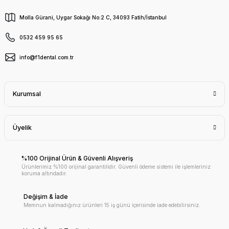
Molla Gürani, Uygar Sokağı No:2 C, 34093 Fatih/İstanbul
0532 459 95 65
info@f1dental.com.tr
Kurumsal
Üyelik
%100 Orijinal Ürün & Güvenli Alışveriş
Ürünlerimiz %100 orijinal garantilidir. Güvenli ödeme sistemi ile işlemleriniz
koruma altındadır.
Değişim & İade
Memnun kalmadığınız ürünleri 15 iş günü içerisinde iade edebilirsiniz.