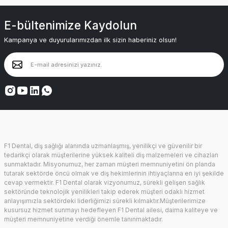
E-bültenimize Kaydolun
Kampanya ve duyurularımızdan ilk sizin haberiniz olsun!
F1 Dental, diş sağlığı alanında uzmanlaşmış, yenilikçi ve güvenilir bir
tedarikçi olarak müşterilerine yüksek kaliteli diş malzemeleri ve cihazları
sunmaktadır. Misyonumuz, her zaman müşteri memnuniyetini ön planda
tutarak sektörde öncü olmak ve diş hekimlerinin ihtiyaçlarına en iyi şekilde
cevap vermektir. F1 Dental olarak vizyonumuz, sürekli gelişen sağlık
sektöründe teknolojik yenilikleri takip ederek müşteri odaklı hizmet
anlayışımızla sektördeki liderliğimizi sürekli kılmaktır.Müşterilerimize
kusursuz hizmet sunmayı hedefleyen F1 Dental ailesi, daima kaliteye ve
müşteri memnuniyetine verdiği önemle tanınmaktadır.