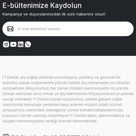
E-bültenimize Kaydolun
Kampanya ve duyurularımızdan ilk sizin haberiniz olsun!
F1 Dental, diş sağlığı alanında uzmanlaşmış, yenilikçi ve güvenilir bir
tedarikçi olarak müşterilerine yüksek kaliteli diş malzemeleri ve cihazları
sunmaktadır. Misyonumuz, her zaman müşteri memnuniyetini ön planda
tutarak sektörde öncü olmak ve diş hekimlerinin ihtiyaçlarına en iyi şekilde
cevap vermektir. F1 Dental olarak vizyonumuz, sürekli gelişen sağlık
sektöründe teknolojik yenilikleri takip ederek müşteri odaklı hizmet
anlayışımızla sektördeki liderliğimizi sürekli kılmaktır.Müşterilerimize
kusursuz hizmet sunmayı hedefleyen F1 Dental ailesi, daima kaliteye ve
müşteri memnuniyetine verdiği önemle tanınmaktadır.