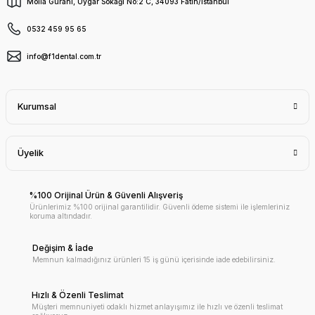
Molla Gürani, Uygar Sokağı No:2 C, 34093 Fatih/İstanbul
0532 459 95 65
info@f1dental.com.tr
Kurumsal
Üyelik
%100 Orijinal Ürün & Güvenli Alışveriş
Ürünlerimiz %100 orijinal garantilidir. Güvenli ödeme sistemi ile işlemleriniz
koruma altındadır.
Değişim & İade
Memnun kalmadığınız ürünleri 15 iş günü içerisinde iade edebilirsiniz.
Hızlı & Özenli Teslimat
Müşteri memnuniyeti odaklı hizmet anlayışımız ile hızlı ve özenli teslimat