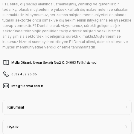
F1 Dental, diş sağlığı alanında uzmanlaşmış, yenilikçi ve güvenilir bir
tedarikçi olarak müşterilerine yüksek kaliteli diş malzemeleri ve cihazları
sunmaktadır. Misyonumuz, her zaman müşteri memnuniyetini ön planda
tutarak sektörde öncü olmak ve diş hekimlerinin ihtiyaçlarına en iyi şekilde
cevap vermektir. F1 Dental olarak vizyonumuz, sürekli gelişen sağlık
sektöründe teknolojik yenilikleri takip ederek müşteri odaklı hizmet
anlayışımızla sektördeki liderliğimizi sürekli kılmaktır.Müşterilerimize
kusursuz hizmet sunmayı hedefleyen F1 Dental ailesi, daima kaliteye ve
müşteri memnuniyetine verdiği önemle tanınmaktadır.
Molla Gürani, Uygar Sokağı No:2 C, 34093 Fatih/İstanbul
0532 459 95 65
info@f1dental.com.tr
Kurumsal
Üyelik