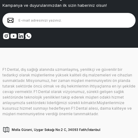
Kampanya ve duyurularımızdan ilk sizin haberiniz olsun!
F1 Dental, diş sağlığı alanında uzmanlaşmış, yenilikçi ve güvenilir bir
tedarikçi olarak müşterilerine yüksek kaliteli diş malzemeleri ve cihazları
sunmaktadır. Misyonumuz, her zaman müşteri memnuniyetini ön planda
tutarak sektörde öncü olmak ve diş hekimlerinin ihtiyaçlarına en iyi şekilde
cevap vermektir. F1 Dental olarak vizyonumuz, sürekli gelişen sağlık
sektöründe teknolojik yenilikleri takip ederek müşteri odaklı hizmet
anlayışımızla sektördeki liderliğimizi sürekli kılmaktır.Müşterilerimize
kusursuz hizmet sunmayı hedefleyen F1 Dental ailesi, daima kaliteye ve
müşteri memnuniyetine verdiği önemle tanınmaktadır.
Molla Gürani, Uygar Sokağı No:2 C, 34093 Fatih/İstanbul