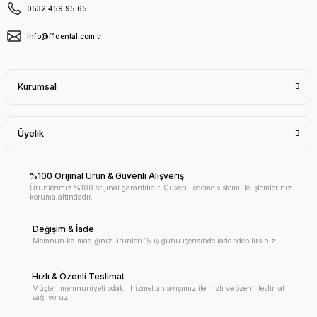
0532 459 95 65
info@f1dental.com.tr
Kurumsal
Üyelik
%100 Orijinal Ürün & Güvenli Alışveriş
Ürünlerimiz %100 orijinal garantilidir. Güvenli ödeme sistemi ile işlemleriniz
koruma altındadır.
Değişim & İade
Memnun kalmadığınız ürünleri 15 iş günü içerisinde iade edebilirsiniz.
Hızlı & Özenli Teslimat
Müşteri memnuniyeti odaklı hizmet anlayışımız ile hızlı ve özenli teslimat
sağlıyoruz.