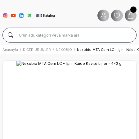
E Katalog
Anasayfa
DİĞER ÜRÜNLER
NEXOBİO
Nexobio MTA Cem LC - Işınlı Kaide Ka