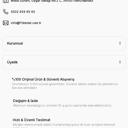
Molla Gürani, Uygar Sokağı No:2 C, 34093 Fatih/İstanbul
0532 459 95 65
info@f1dental.com.tr
Kurumsal
Üyelik
%100 Orijinal Ürün & Güvenli Alışveriş
Ürünlerimiz %100 orijinal garantilidir. Güvenli ödeme sistemi ile işlemleriniz
koruma altındadır.
Değişim & İade
Memnun kalmadığınız ürünleri 15 iş günü içerisinde iade edebilirsiniz.
Hızlı & Özenli Teslimat
Müşteri memnuniyeti odaklı hizmet anlayışımız ile hızlı ve özenli teslimat