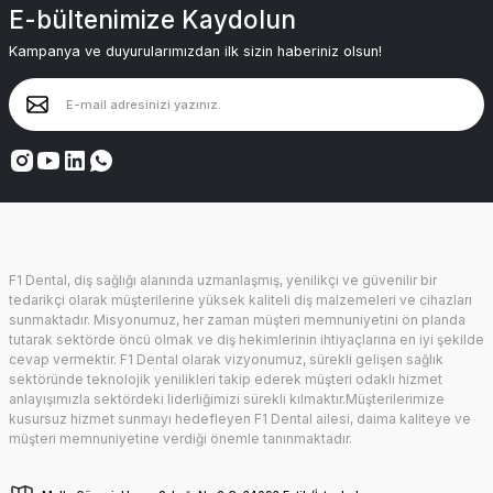
E-bültenimize Kaydolun
Kampanya ve duyurularımızdan ilk sizin haberiniz olsun!
F1 Dental, diş sağlığı alanında uzmanlaşmış, yenilikçi ve güvenilir bir
tedarikçi olarak müşterilerine yüksek kaliteli diş malzemeleri ve cihazları
sunmaktadır. Misyonumuz, her zaman müşteri memnuniyetini ön planda
tutarak sektörde öncü olmak ve diş hekimlerinin ihtiyaçlarına en iyi şekilde
cevap vermektir. F1 Dental olarak vizyonumuz, sürekli gelişen sağlık
sektöründe teknolojik yenilikleri takip ederek müşteri odaklı hizmet
anlayışımızla sektördeki liderliğimizi sürekli kılmaktır.Müşterilerimize
kusursuz hizmet sunmayı hedefleyen F1 Dental ailesi, daima kaliteye ve
müşteri memnuniyetine verdiği önemle tanınmaktadır.