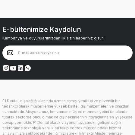
E-bültenimize Kaydolun
Kampanya ve duyurularımızdan ilk sizin haberiniz olsun!
F1 Dental, diş sağlığı alanında uzmanlaşmış, yenilikçi ve güvenilir bir
tedarikçi olarak müşterilerine yüksek kaliteli diş malzemeleri ve cihazları
sunmaktadır. Misyonumuz, her zaman müşteri memnuniyetini ön planda
tutarak sektörde öncü olmak ve diş hekimlerinin ihtiyaçlarına en iyi şekilde
cevap vermektir. F1 Dental olarak vizyonumuz, sürekli gelişen sağlık
sektöründe teknolojik yenilikleri takip ederek müşteri odaklı hizmet
anlayışımızla sektördeki liderliğimizi sürekli kılmaktır.Müşterilerimize