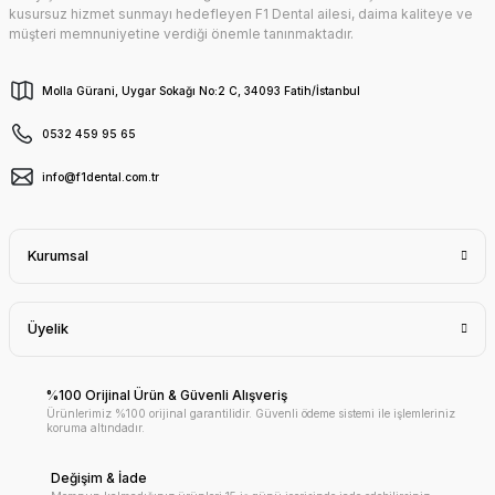
kusursuz hizmet sunmayı hedefleyen F1 Dental ailesi, daima kaliteye ve
müşteri memnuniyetine verdiği önemle tanınmaktadır.
Molla Gürani, Uygar Sokağı No:2 C, 34093 Fatih/İstanbul
0532 459 95 65
info@f1dental.com.tr
Kurumsal
Üyelik
%100 Orijinal Ürün & Güvenli Alışveriş
Ürünlerimiz %100 orijinal garantilidir. Güvenli ödeme sistemi ile işlemleriniz
koruma altındadır.
Değişim & İade