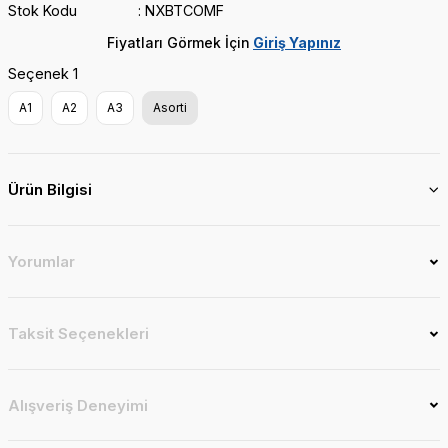
Stok Kodu
NXBTCOMF
Fiyatları Görmek İçin
Giriş Yapınız
Seçenek 1
A1
A2
A3
Asorti
Ürün Bilgisi
Yorumlar
Taksit Seçenekleri
Alışveriş Deneyimi