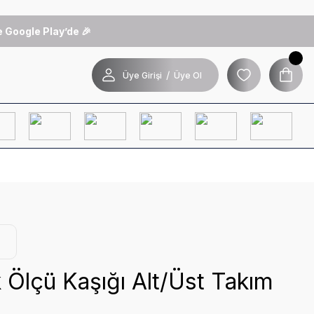
 Google Play’de 🎉
/
Üye Girişi
Üye Ol
k Ölçü Kaşığı Alt/Üst Takım