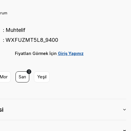
orum
Muhtelif
WXFUZMT5L8_9400
Fiyatları Görmek İçin
Giriş Yapınız
Mor
Sarı
Yeşil
si