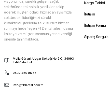
vizyonumuz, sürekli gelişen sağlık
Kargo Takibi
sektöründe teknolojik yenilikleri takip
ederek müşteri odaklı hizmet anlayışımızla
İletişim
sektördeki liderliğimizi sürekli
kılmaktır.Müşterilerimize kusursuz hizmet
İletişim Formu
sunmayı hedefleyen F1 Dental ailesi, daima
kaliteye ve müşteri memnuniyetine verdiği
Sipariş Sorgula
önemle tanınmaktadır.
Molla Gürani, Uygar Sokağı No:2 C, 34093
Fatih/İstanbul
0532 459 95 65
info@f1dental.com.tr