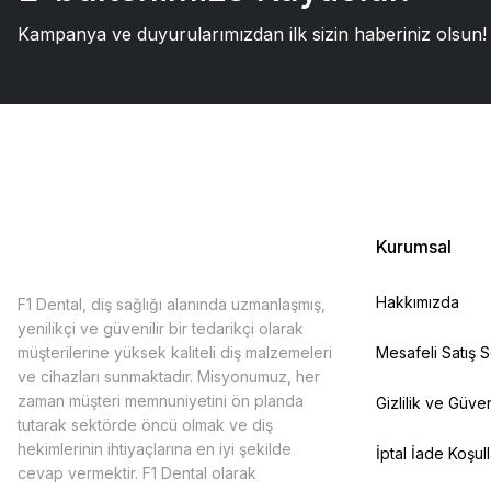
Kampanya ve duyurularımızdan ilk sizin haberiniz olsun!
Kurumsal
Hakkımızda
F1 Dental, diş sağlığı alanında uzmanlaşmış,
yenilikçi ve güvenilir bir tedarikçi olarak
müşterilerine yüksek kaliteli diş malzemeleri
Mesafeli Satış 
ve cihazları sunmaktadır. Misyonumuz, her
zaman müşteri memnuniyetini ön planda
Gizlilik ve Güven
tutarak sektörde öncü olmak ve diş
hekimlerinin ihtiyaçlarına en iyi şekilde
İptal İade Koşull
cevap vermektir. F1 Dental olarak