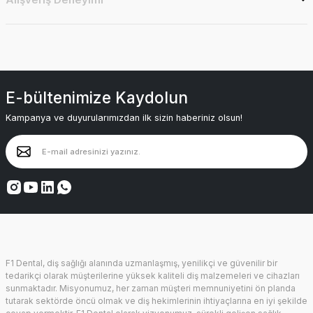
E-bültenimize Kaydolun
Kampanya ve duyurularımızdan ilk sizin haberiniz olsun!
F1 Dental, diş sağlığı alanında uzmanlaşmış, yenilikçi ve güvenilir bir
tedarikçi olarak müşterilerine yüksek kaliteli diş malzemeleri ve cihazları
sunmaktadır. Misyonumuz, her zaman müşteri memnuniyetini ön planda
tutarak sektörde öncü olmak ve diş hekimlerinin ihtiyaçlarına en iyi şekilde