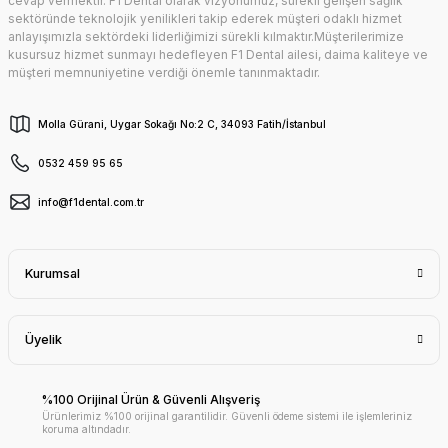
cevap vermektir. F1 Dental olarak vizyonumuz, sürekli gelişen sağlık
sektöründe teknolojik yenilikleri takip ederek müşteri odaklı hizmet
anlayışımızla sektördeki liderliğimizi sürekli kılmaktır.Müşterilerimize
kusursuz hizmet sunmayı hedefleyen F1 Dental ailesi, daima kaliteye ve
müşteri memnuniyetine verdiği önemle tanınmaktadır.
Molla Gürani, Uygar Sokağı No:2 C, 34093 Fatih/İstanbul
0532 459 95 65
info@f1dental.com.tr
Kurumsal
Üyelik
%100 Orijinal Ürün & Güvenli Alışveriş
Ürünlerimiz %100 orijinal garantilidir. Güvenli ödeme sistemi ile işlemleriniz
koruma altındadır.