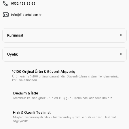
0532 459 95 65
info@f1dental.com.tr
Kurumsal
Üyelik
%100 Orijinal Ürün & Güvenli Alışveriş
Ürünlerimiz %100 orijinal garantilidir. Güvenli ödeme sistemi ile işlemleriniz
koruma altındadır.
Değişim & İade
Memnun kalmadığınız ürünleri 15 iş günü içerisinde iade edebilirsiniz.
Hızlı & Özenli Teslimat
Müşteri memnuniyeti odaklı hizmet anlayışımız ile hızlı ve özenli teslimat
sağlıyoruz.