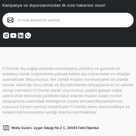
Kampanya ve duyurularımızdan ilk sizin haberiniz olsun!
F1 Dental, diş sağlığı alanında uzmanlaşmış, yenilikçi ve güvenilir bir
tedarikçi olarak müşterilerine yüksek kaliteli diş malzemeleri ve cihazları
sunmaktadır. Misyonumuz, her zaman müşteri memnuniyetini ön planda
tutarak sektörde öncü olmak ve diş hekimlerinin ihtiyaçlarına en iyi şekilde
cevap vermektir. F1 Dental olarak vizyonumuz, sürekli gelişen sağlık
sektöründe teknolojik yenilikleri takip ederek müşteri odaklı hizmet
anlayışımızla sektördeki liderliğimizi sürekli kılmaktır.Müşterilerimize
kusursuz hizmet sunmayı hedefleyen F1 Dental ailesi, daima kaliteye ve
müşteri memnuniyetine verdiği önemle tanınmaktadır.
Molla Gürani, Uygar Sokağı No:2 C, 34093 Fatih/İstanbul